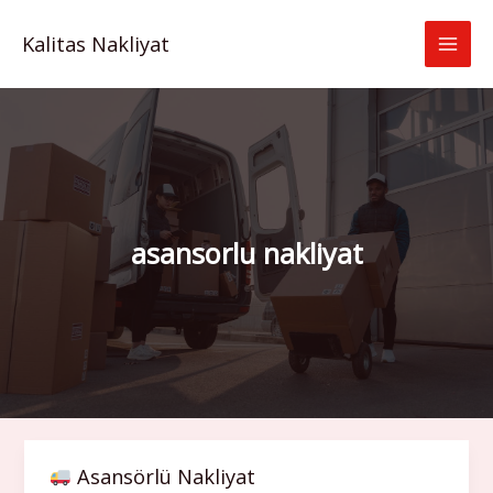
İçeriğe
atla
Kalitas Nakliyat
asansorlu nakliyat
Asansörlü Nakliyat